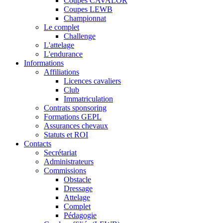
Coupes CAVALOR
Coupes LEWB
Championnat
Le complet
Challenge
L'attelage
L'endurance
Informations
Affiliations
Licences cavaliers
Club
Immatriculation
Contrats sponsoring
Formations GEPL
Assurances chevaux
Statuts et ROI
Contacts
Secrétariat
Administrateurs
Commissions
Obstacle
Dressage
Attelage
Complet
Pédagogie