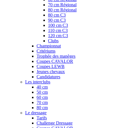
70 cm Régional
80 cm Régional
80 cm C3
90 cm C3
100 cm C3
110 cm C3
120 cm C3
Clubs
Championnat
Critériums
Trophée des manèges
Coupes CAVALOR
Coupes LEWB
Jeunes chevaux
Candidatures
Les interclubs
40 cm
50 cm
60 cm
70 cm
80 cm
Le dressage
Tarifs
Challenge Dressage