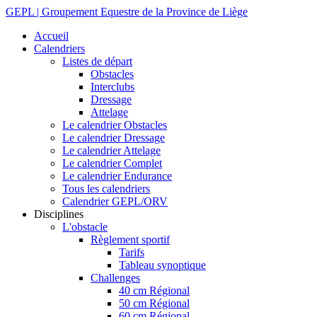
GEPL | Groupement Equestre de la Province de Liège
Accueil
Calendriers
Listes de départ
Obstacles
Interclubs
Dressage
Attelage
Le calendrier Obstacles
Le calendrier Dressage
Le calendrier Attelage
Le calendrier Complet
Le calendrier Endurance
Tous les calendriers
Calendrier GEPL/ORV
Disciplines
L'obstacle
Règlement sportif
Tarifs
Tableau synoptique
Challenges
40 cm Régional
50 cm Régional
60 cm Régional