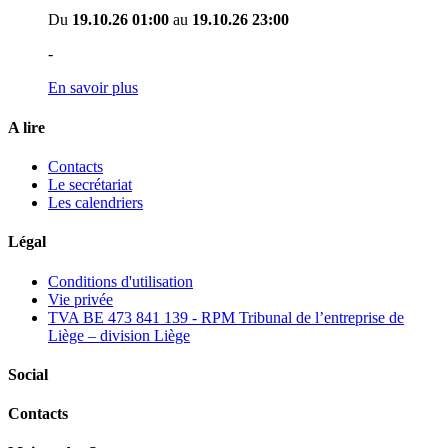
Du
19.10.26 01:00
au
19.10.26 23:00
-
En savoir plus
A lire
Contacts
Le secrétariat
Les calendriers
Légal
Conditions d'utilisation
Vie privée
TVA BE 473 841 139 - RPM Tribunal de l’entreprise de
Liège – division Liège
Social
Contacts