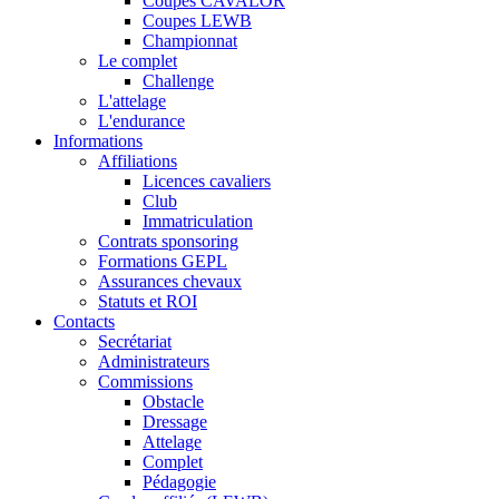
Coupes CAVALOR
Coupes LEWB
Championnat
Le complet
Challenge
L'attelage
L'endurance
Informations
Affiliations
Licences cavaliers
Club
Immatriculation
Contrats sponsoring
Formations GEPL
Assurances chevaux
Statuts et ROI
Contacts
Secrétariat
Administrateurs
Commissions
Obstacle
Dressage
Attelage
Complet
Pédagogie