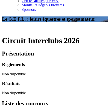
Cercles affiliés (LEWB)
Moniteurs liégeois brevetés
Sponsors
Le G.E.P.L. : loisirs équestres et sport amateur
Circuit Interclubs 2026
Présentation
Réglements
Non disponible
Résultats
Non disponible
Liste des concours