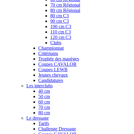
70 cm Régional
80 cm Régional
80 cm C3
90 cm C3
100 cm C3
110 cm C3
120 cm C3
Clubs
Championnat
Critériums
Trophée des manèges
Coupes CAVALOR
Coupes LEWB
Jeunes chevaux
Candidatures
Les interclubs
40 cm
50 cm
60 cm
70 cm
80 cm
Le dressage
Tarifs
Challenge Dressage