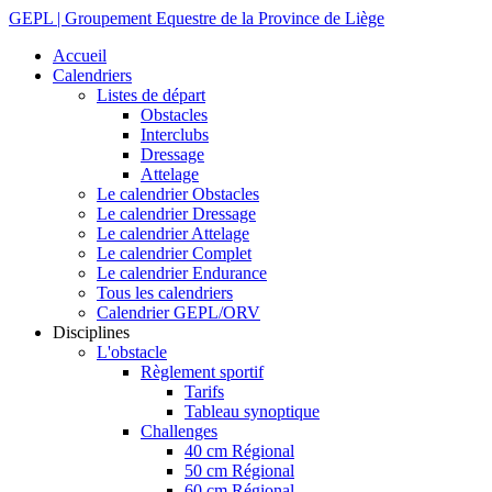
GEPL | Groupement Equestre de la Province de Liège
Accueil
Calendriers
Listes de départ
Obstacles
Interclubs
Dressage
Attelage
Le calendrier Obstacles
Le calendrier Dressage
Le calendrier Attelage
Le calendrier Complet
Le calendrier Endurance
Tous les calendriers
Calendrier GEPL/ORV
Disciplines
L'obstacle
Règlement sportif
Tarifs
Tableau synoptique
Challenges
40 cm Régional
50 cm Régional
60 cm Régional