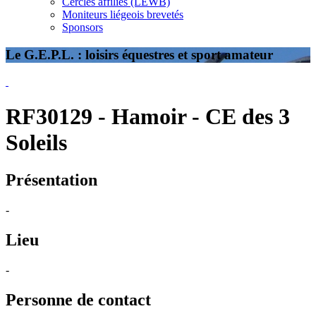
Cercles affiliés (LEWB)
Moniteurs liégeois brevetés
Sponsors
Le G.E.P.L. : loisirs équestres et sport amateur
RF30129 - Hamoir - CE des 3
Soleils
Présentation
-
Lieu
-
Personne de contact