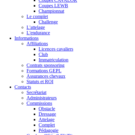
Coupes CAVALOR
Coupes LEWB
Championnat
Le complet
Challenge
L'attelage
L'endurance
Informations
Affiliations
Licences cavaliers
Club
Immatriculation
Contrats sponsoring
Formations GEPL
Assurances chevaux
Statuts et ROI
Contacts
Secrétariat
Administrateurs
Commissions
Obstacle
Dressage
Attelage
Complet
Pédagogie