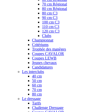
70 cm Régional
80 cm Régional
80 cm C3
90 cm C3
100 cm C3
110 cm C3
120 cm C3
Clubs
Championnat
Critériums
Trophée des manèges
Coupes CAVALOR
Coupes LEWB
Jeunes chevaux
Candidatures
Les interclubs
40 cm
50 cm
60 cm
70 cm
80 cm
Le dressage
Tarifs
Challenge Dressage