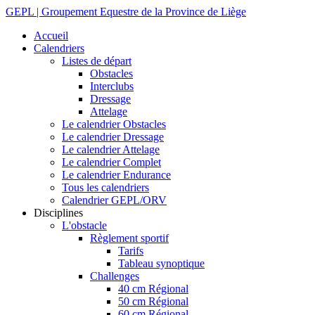
GEPL | Groupement Equestre de la Province de Liège
Accueil
Calendriers
Listes de départ
Obstacles
Interclubs
Dressage
Attelage
Le calendrier Obstacles
Le calendrier Dressage
Le calendrier Attelage
Le calendrier Complet
Le calendrier Endurance
Tous les calendriers
Calendrier GEPL/ORV
Disciplines
L'obstacle
Règlement sportif
Tarifs
Tableau synoptique
Challenges
40 cm Régional
50 cm Régional
60 cm Régional