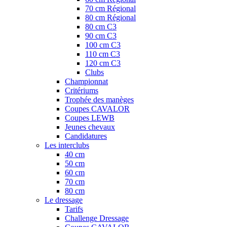
70 cm Régional
80 cm Régional
80 cm C3
90 cm C3
100 cm C3
110 cm C3
120 cm C3
Clubs
Championnat
Critériums
Trophée des manèges
Coupes CAVALOR
Coupes LEWB
Jeunes chevaux
Candidatures
Les interclubs
40 cm
50 cm
60 cm
70 cm
80 cm
Le dressage
Tarifs
Challenge Dressage