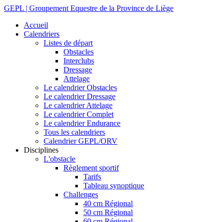
GEPL | Groupement Equestre de la Province de Liège
Accueil
Calendriers
Listes de départ
Obstacles
Interclubs
Dressage
Attelage
Le calendrier Obstacles
Le calendrier Dressage
Le calendrier Attelage
Le calendrier Complet
Le calendrier Endurance
Tous les calendriers
Calendrier GEPL/ORV
Disciplines
L'obstacle
Règlement sportif
Tarifs
Tableau synoptique
Challenges
40 cm Régional
50 cm Régional
60 cm Régional