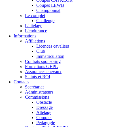
Coupes CAVALOR
Coupes LEWB
Championnat
Le complet
Challenge
L'attelage
L'endurance
Informations
Affiliations
Licences cavaliers
Club
Immatriculation
Contrats sponsoring
Formations GEPL
Assurances chevaux
Statuts et ROI
Contacts
Secrétariat
Administrateurs
Commissions
Obstacle
Dressage
Attelage
Complet
Pédagogie