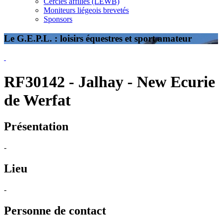
Cercles affiliés (LEWB)
Moniteurs liégeois brevetés
Sponsors
Le G.E.P.L. : loisirs équestres et sport amateur
RF30142 - Jalhay - New Ecurie
de Werfat
Présentation
-
Lieu
-
Personne de contact