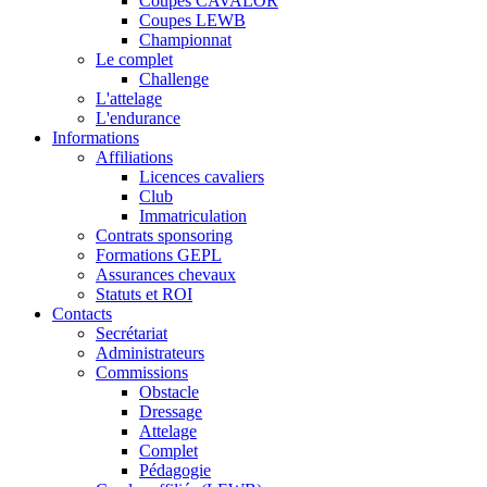
Coupes CAVALOR
Coupes LEWB
Championnat
Le complet
Challenge
L'attelage
L'endurance
Informations
Affiliations
Licences cavaliers
Club
Immatriculation
Contrats sponsoring
Formations GEPL
Assurances chevaux
Statuts et ROI
Contacts
Secrétariat
Administrateurs
Commissions
Obstacle
Dressage
Attelage
Complet
Pédagogie