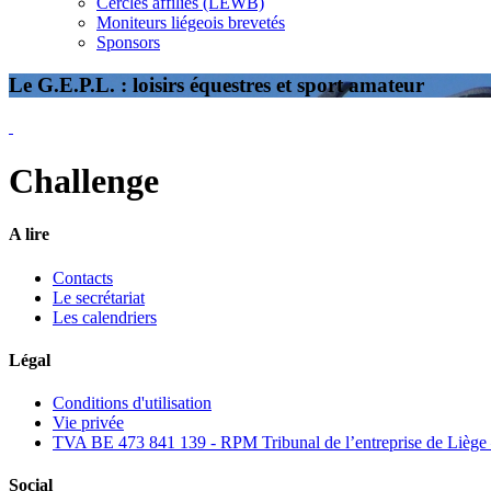
Cercles affiliés (LEWB)
Moniteurs liégeois brevetés
Sponsors
Le G.E.P.L. : loisirs équestres et sport amateur
Challenge
A lire
Contacts
Le secrétariat
Les calendriers
Légal
Conditions d'utilisation
Vie privée
TVA BE 473 841 139 - RPM Tribunal de l’entreprise de Liège 
Social