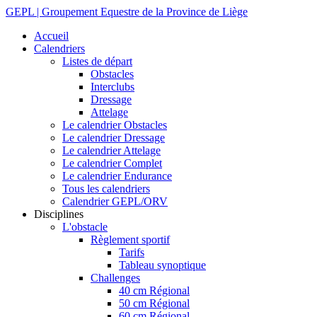
GEPL | Groupement Equestre de la Province de Liège
Accueil
Calendriers
Listes de départ
Obstacles
Interclubs
Dressage
Attelage
Le calendrier Obstacles
Le calendrier Dressage
Le calendrier Attelage
Le calendrier Complet
Le calendrier Endurance
Tous les calendriers
Calendrier GEPL/ORV
Disciplines
L'obstacle
Règlement sportif
Tarifs
Tableau synoptique
Challenges
40 cm Régional
50 cm Régional
60 cm Régional