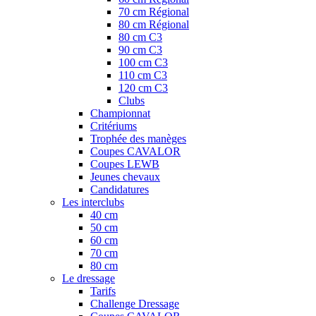
70 cm Régional
80 cm Régional
80 cm C3
90 cm C3
100 cm C3
110 cm C3
120 cm C3
Clubs
Championnat
Critériums
Trophée des manèges
Coupes CAVALOR
Coupes LEWB
Jeunes chevaux
Candidatures
Les interclubs
40 cm
50 cm
60 cm
70 cm
80 cm
Le dressage
Tarifs
Challenge Dressage