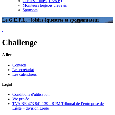
Cercles affiliés (LEWB)
Moniteurs liégeois brevetés
Sponsors
Le G.E.P.L. : loisirs équestres et sport amateur
Challenge
A lire
Contacts
Le secrétariat
Les calendriers
Légal
Conditions d'utilisation
Vie privée
TVA BE 473 841 139 - RPM Tribunal de l’entreprise de
Liège – division Liège