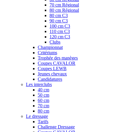
70 cm Régional
80 cm Régional
80 cm C3
90 cm C3
100 cm C3
110 cm C3
120 cm C3
Clubs
Championnat
Critériums
Trophée des manèges
Coupes CAVALOR
Coupes LEWB
Jeunes chevaux
Candidatures
Les interclubs
40 cm
50 cm
60 cm
70 cm
80 cm
Le dressage
Tarifs
Challenge Dressage