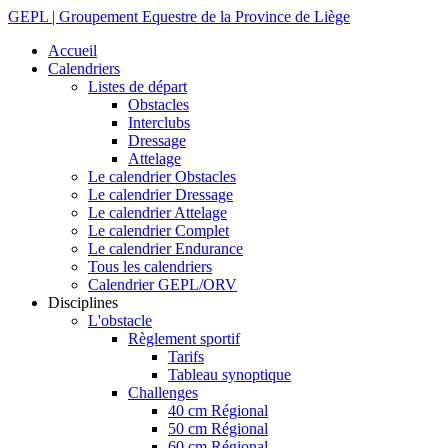
GEPL | Groupement Equestre de la Province de Liège
Accueil
Calendriers
Listes de départ
Obstacles
Interclubs
Dressage
Attelage
Le calendrier Obstacles
Le calendrier Dressage
Le calendrier Attelage
Le calendrier Complet
Le calendrier Endurance
Tous les calendriers
Calendrier GEPL/ORV
Disciplines
L'obstacle
Règlement sportif
Tarifs
Tableau synoptique
Challenges
40 cm Régional
50 cm Régional
60 cm Régional