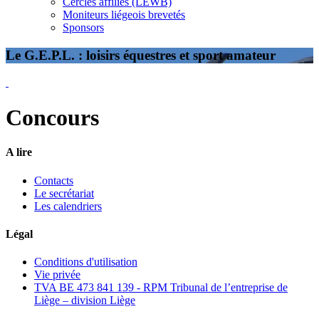
Cercles affiliés (LEWB)
Moniteurs liégeois brevetés
Sponsors
Le G.E.P.L. : loisirs équestres et sport amateur
Concours
A lire
Contacts
Le secrétariat
Les calendriers
Légal
Conditions d'utilisation
Vie privée
TVA BE 473 841 139 - RPM Tribunal de l’entreprise de
Liège – division Liège