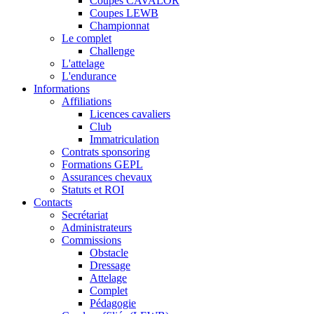
Coupes CAVALOR
Coupes LEWB
Championnat
Le complet
Challenge
L'attelage
L'endurance
Informations
Affiliations
Licences cavaliers
Club
Immatriculation
Contrats sponsoring
Formations GEPL
Assurances chevaux
Statuts et ROI
Contacts
Secrétariat
Administrateurs
Commissions
Obstacle
Dressage
Attelage
Complet
Pédagogie