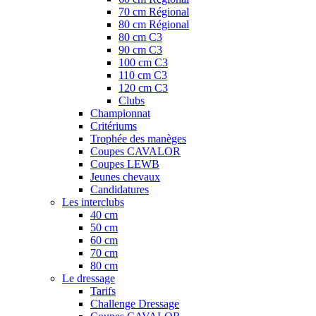
70 cm Régional
80 cm Régional
80 cm C3
90 cm C3
100 cm C3
110 cm C3
120 cm C3
Clubs
Championnat
Critériums
Trophée des manèges
Coupes CAVALOR
Coupes LEWB
Jeunes chevaux
Candidatures
Les interclubs
40 cm
50 cm
60 cm
70 cm
80 cm
Le dressage
Tarifs
Challenge Dressage