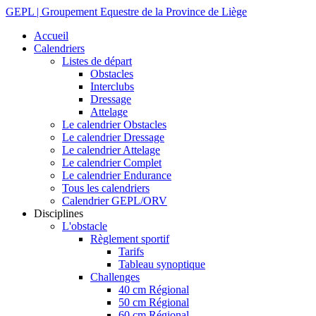
GEPL | Groupement Equestre de la Province de Liège
Accueil
Calendriers
Listes de départ
Obstacles
Interclubs
Dressage
Attelage
Le calendrier Obstacles
Le calendrier Dressage
Le calendrier Attelage
Le calendrier Complet
Le calendrier Endurance
Tous les calendriers
Calendrier GEPL/ORV
Disciplines
L'obstacle
Règlement sportif
Tarifs
Tableau synoptique
Challenges
40 cm Régional
50 cm Régional
60 cm Régional