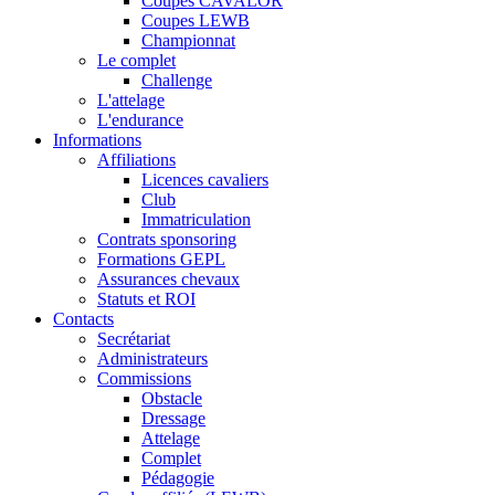
Coupes CAVALOR
Coupes LEWB
Championnat
Le complet
Challenge
L'attelage
L'endurance
Informations
Affiliations
Licences cavaliers
Club
Immatriculation
Contrats sponsoring
Formations GEPL
Assurances chevaux
Statuts et ROI
Contacts
Secrétariat
Administrateurs
Commissions
Obstacle
Dressage
Attelage
Complet
Pédagogie