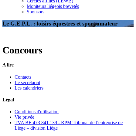
Cercles affiliés (LEWB)
Moniteurs liégeois brevetés
Sponsors
Le G.E.P.L. : loisirs équestres et sport amateur
Concours
A lire
Contacts
Le secrétariat
Les calendriers
Légal
Conditions d'utilisation
Vie privée
TVA BE 473 841 139 - RPM Tribunal de l’entreprise de
Liège – division Liège