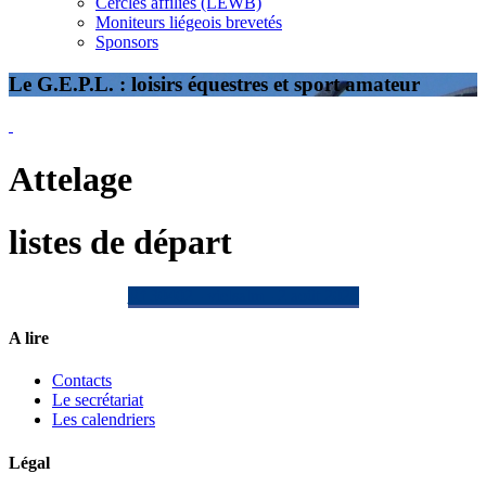
Cercles affiliés (LEWB)
Moniteurs liégeois brevetés
Sponsors
Le G.E.P.L. : loisirs équestres et sport amateur
Attelage
listes de départ
Rf 30402 - vielsalm - 2 août 2026
A lire
Contacts
Le secrétariat
Les calendriers
Légal