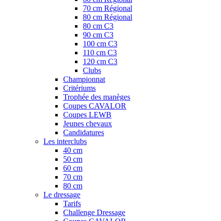
70 cm Régional
80 cm Régional
80 cm C3
90 cm C3
100 cm C3
110 cm C3
120 cm C3
Clubs
Championnat
Critériums
Trophée des manèges
Coupes CAVALOR
Coupes LEWB
Jeunes chevaux
Candidatures
Les interclubs
40 cm
50 cm
60 cm
70 cm
80 cm
Le dressage
Tarifs
Challenge Dressage