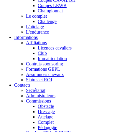
Coupes CAVALOR
Coupes LEWB
Championnat
Le complet
Challenge
L'attelage
L'endurance
Informations
Affiliations
Licences cavaliers
Club
Immatriculation
Contrats sponsoring
Formations GEPL
Assurances chevaux
Statuts et ROI
Contacts
Secrétariat
Administrateurs
Commissions
Obstacle
Dressage
Attelage
Complet
Pédagogie