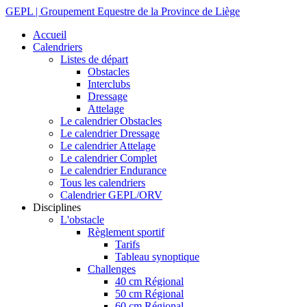
GEPL | Groupement Equestre de la Province de Liège
Accueil
Calendriers
Listes de départ
Obstacles
Interclubs
Dressage
Attelage
Le calendrier Obstacles
Le calendrier Dressage
Le calendrier Attelage
Le calendrier Complet
Le calendrier Endurance
Tous les calendriers
Calendrier GEPL/ORV
Disciplines
L'obstacle
Règlement sportif
Tarifs
Tableau synoptique
Challenges
40 cm Régional
50 cm Régional
60 cm Régional